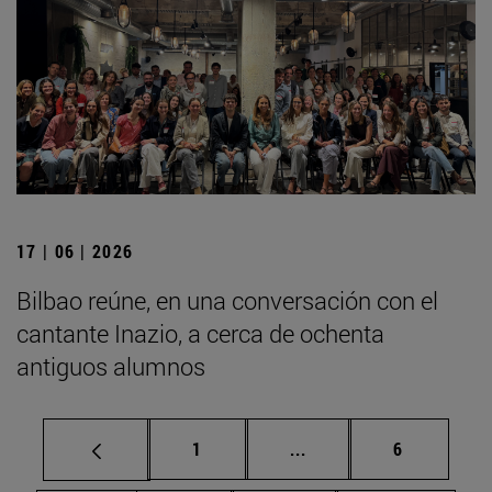
17 | 06 | 2026
Bilbao reúne, en una conversación con el
cantante Inazio, a cerca de ochenta
antiguos alumnos
Página
Páginas intermedias U
Página
1
...
6