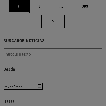
Página
Página
Páginas intermedias Use
Página
7
8
...
389
BUSCADOR NOTICIAS
Desde
Hasta