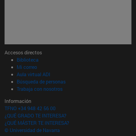
Accesos directos
(abre en nueva ventana)
Biblioteca
(abre en nueva ventana)
Mi correo
(abre en nueva ventana)
Aula virtual ADI
(abre en nueva ventana)
Búsqueda de personas
(abre en nueva ventana)
Trabaja con nosotros
Información
TFNO +34 948 42 56 00
¿QUÉ GRADO TE INTERESA?
¿QUÉ MÁSTER TE INTERESA?
© Universidad de Navarra