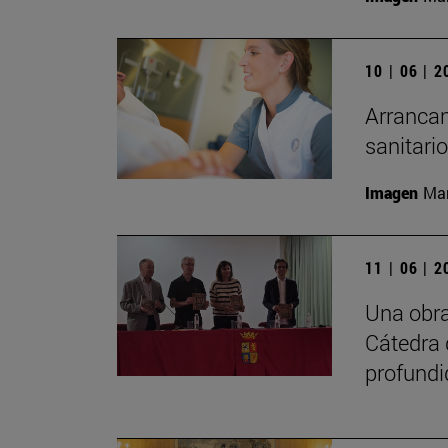
10 | 06 | 
Arrancan
sanitari
Imagen
Man
11 | 06 | 
Una obra
Cátedra 
profundi