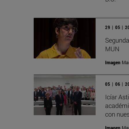
29 | 05 | 
Segunda 
MUN
Imagen
Man
05 | 06 | 
Icíar As
académic
con nues
Imagen
Man