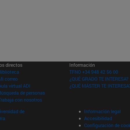
os directos
Información
(abre en nueva ventana)
Biblioteca
TFNO +34 948 42 56 00
(abre en nueva ventana)
Mi correo
¿QUÉ GRADO TE INTERESA?
(abre en nueva ventana)
Aula virtual ADI
¿QUÉ MÁSTER TE INTERESA
(abre en nueva ventana)
Búsqueda de personas
(abre en nueva ventana)
Trabaja con nosotros
versidad de
Información legal
rra
Accesibilidad
Configuración de coo