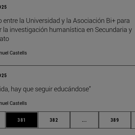
2025
 entre la Universidad y la Asociación Bi+ para
 la investigación humanística en Secundaria y
rato
uel Castells
2025
vida, hay que seguir educándose”
uel Castells
ias Use TAB para desplazarse.
a
Página
Página
Páginas intermedias 
Página
381
382
...
389