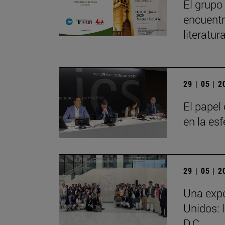
El grupo
encuentr
literatu
29 | 05 | 
El papel 
en la es
29 | 05 | 
Una expe
Unidos: 
D.C.