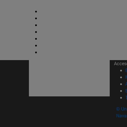
Acces
© Uni
Nava