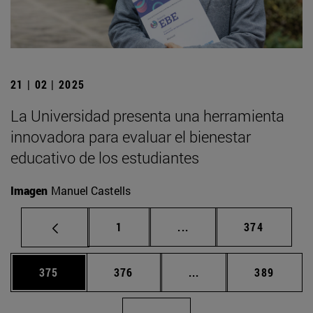
21 | 02 | 2025
La Universidad presenta una herramienta
innovadora para evaluar el bienestar
educativo de los estudiantes
Imagen
Manuel Castells
Página
Páginas intermedias Us
Página
1
...
374
Página
Página
Páginas intermedias 
Página
375
376
...
389