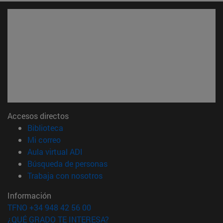
Accesos directos
(abre en nueva ventana)
Biblioteca
(abre en nueva ventana)
Mi correo
(abre en nueva ventana)
Aula virtual ADI
(abre en nueva ventana)
Búsqueda de personas
(abre en nueva ventana)
Trabaja con nosotros
Información
TFNO +34 948 42 56 00
¿QUÉ GRADO TE INTERESA?