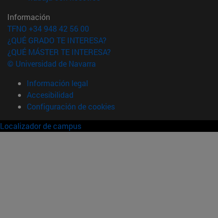
Información
TFNO +34 948 42 56 00
¿QUÉ GRADO TE INTERESA?
¿QUÉ MÁSTER TE INTERESA?
© Universidad de Navarra
Información legal
Accesibilidad
Configuración de cookies
Localizador de campus