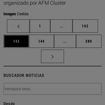
organizado por AFM Cluster
Imagen
Cedida
Página
Páginas intermedias Us
Página
1
...
142
Página
Página
Páginas intermedias 
Página
143
144
...
389
BUSCADOR NOTICIAS
Desde