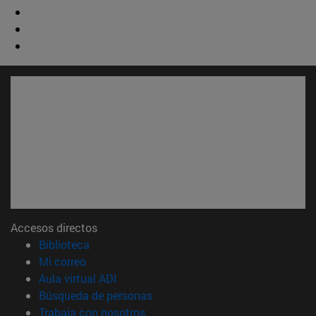
Accesos directos
(abre en nueva ventana)
Biblioteca
(abre en nueva ventana)
Mi correo
(abre en nueva ventana)
Aula virtual ADI
(abre en nueva ventana)
Búsqueda de personas
(abre en nueva ventana)
Trabaja con nosotros