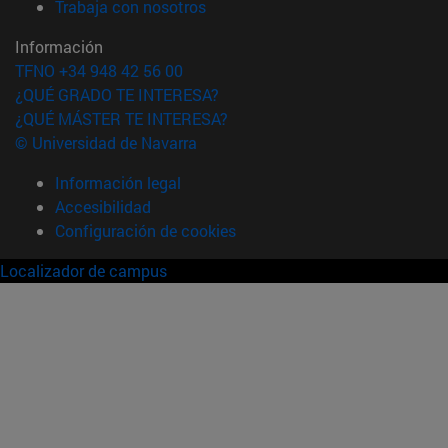
(abre en nueva ventana)
Trabaja con nosotros
Información
TFNO +34 948 42 56 00
¿QUÉ GRADO TE INTERESA?
¿QUÉ MÁSTER TE INTERESA?
© Universidad de Navarra
Información legal
Accesibilidad
Configuración de cookies
Localizador de campus