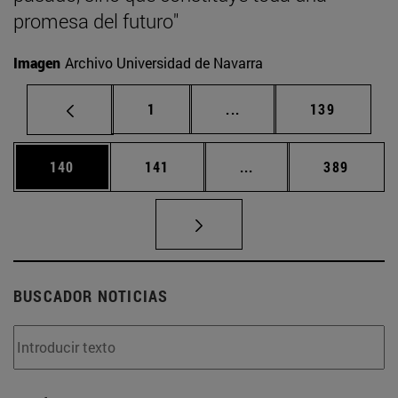
promesa del futuro"
Imagen
Archivo Universidad de Navarra
Página
Páginas intermedias Us
Página
1
...
139
Página
Página
Páginas intermedias 
Página
140
141
...
389
BUSCADOR NOTICIAS