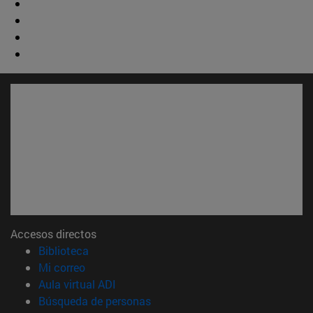
Accesos directos
(abre en nueva ventana)
Biblioteca
(abre en nueva ventana)
Mi correo
(abre en nueva ventana)
Aula virtual ADI
(abre en nueva ventana)
Búsqueda de personas