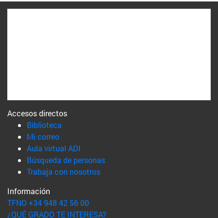
Accesos directos
(abre en nueva ventana)
Biblioteca
(abre en nueva ventana)
Mi correo
(abre en nueva ventana)
Aula virtual ADI
(abre en nueva ventana)
Búsqueda de personas
(abre en nueva ventana)
Trabaja con nosotros
Información
TFNO +34 948 42 56 00
¿QUÉ GRADO TE INTERESA?