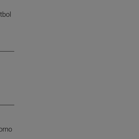
tbol
orno