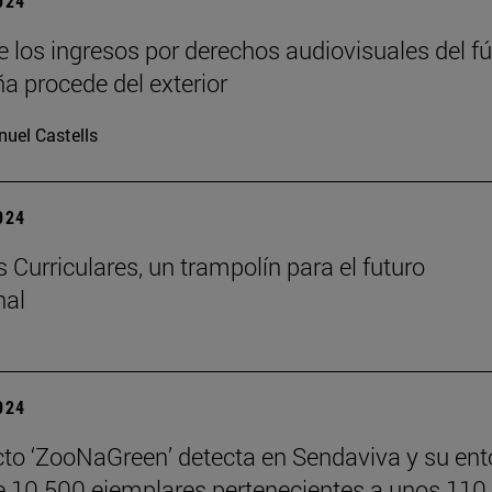
2024
e los ingresos por derechos audiovisuales del fú
a procede del exterior
uel Castells
2024
 Curriculares, un trampolín para el futuro
nal
2024
cto ‘ZooNaGreen’ detecta en Sendaviva y su ent
 10.500 ejemplares pertenecientes a unos 110