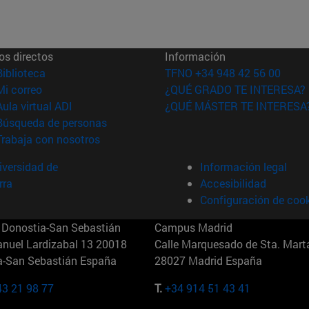
os directos
Información
(abre en nueva ventana)
Biblioteca
TFNO +34 948 42 56 00
(abre en nueva ventana)
Mi correo
¿QUÉ GRADO TE INTERESA?
(abre en nueva ventana)
Aula virtual ADI
¿QUÉ MÁSTER TE INTERESA
(abre en nueva ventana)
Búsqueda de personas
(abre en nueva ventana)
Trabaja con nosotros
versidad de
Información legal
rra
Accesibilidad
Configuración de coo
Donostia-San Sebastián
Campus Madrid
anuel Lardizabal 13 20018
Calle Marquesado de Sta. Marta
a-San Sebastián España
28027 Madrid España
43 21 98 77
T.
+34 914 51 43 41