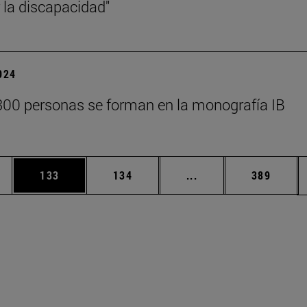
 la discapacidad"
2024
00 personas se forman en la monografía IB
ias Use TAB para desplazarse.
a
Página
Página
Páginas intermedias 
Página
133
134
...
389