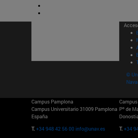
Acces
© Uni
Nava
Campus Pamplona
Campus 
Campus Universitario 31009 Pamplona
Pº de M
España
Donosti
T.
+34 948 42 56 00
info@unav.es
T.
+34 9