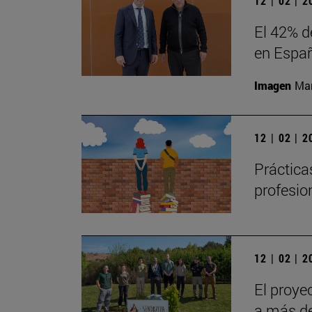
12 | 02 | 
El 42% d
en Españ
Imagen
Man
12 | 02 | 
Prácticas
profesio
12 | 02 | 
El proye
a más de