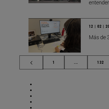
entender
12 | 02 | 
Más de 3
Página
Páginas intermed
Págin
1
...
132