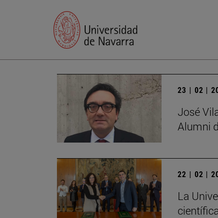
23 | 02 | 
José Vil
Alumni d
22 | 02 | 
La Unive
científic