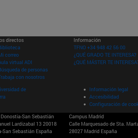
os directos
Información
(abre en nueva ventana)
Biblioteca
TFNO +34 948 42 56 00
(abre en nueva ventana)
Mi correo
¿QUÉ GRADO TE INTERESA?
(abre en nueva ventana)
Aula virtual ADI
¿QUÉ MÁSTER TE INTERESA
(abre en nueva ventana)
Búsqueda de personas
(abre en nueva ventana)
Trabaja con nosotros
versidad de
Información legal
rra
Accesibilidad
Configuración de coo
Donostia-San Sebastián
Campus Madrid
anuel Lardizabal 13 20018
Calle Marquesado de Sta. Marta
a-San Sebastián España
28027 Madrid España