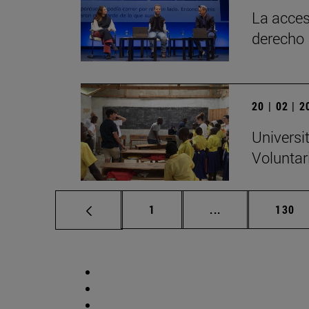
La acces
derecho
20 | 02 | 
Universi
Voluntar
Página
Páginas intermed
Págin
1
...
130