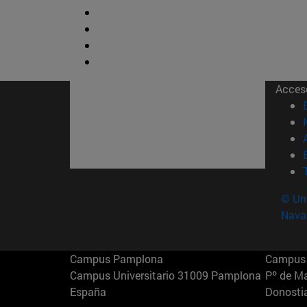
Acces
© Uni
Nava
Campus Pamplona
Campus 
Campus Universitario 31009 Pamplona
Pº de M
España
Donosti