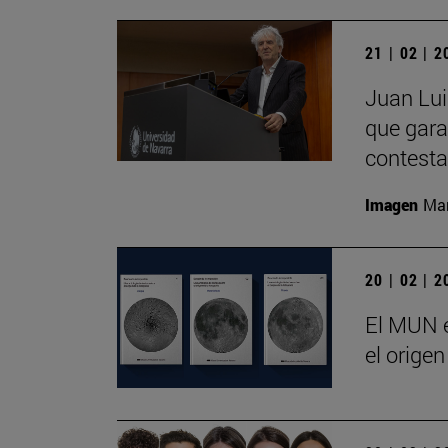
21 | 02 | 
Juan Lui
que gara
contesta
Imagen
Man
20 | 02 | 
El MUN e
el origen