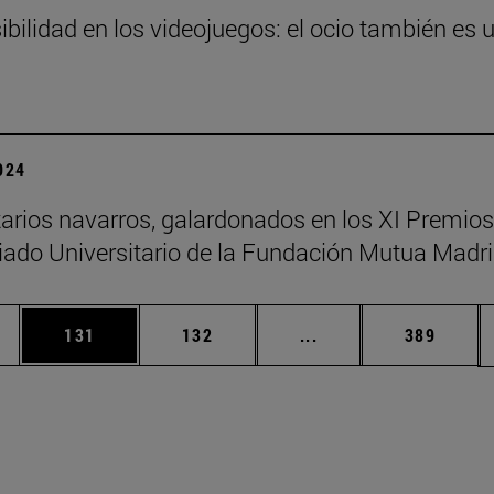
ibilidad en los videojuegos: el ocio también es 
2024
tarios navarros, galardonados en los XI Premios
iado Universitario de la Fundación Mutua Madri
ias Use TAB para desplazarse.
a
Página
Página
Páginas intermedias 
Página
131
132
...
389