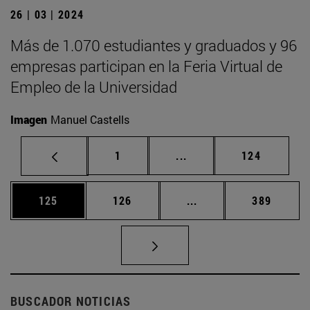
26 | 03 | 2024
Más de 1.070 estudiantes y graduados y 96
empresas participan en la Feria Virtual de
Empleo de la Universidad
Imagen
Manuel Castells
Página
Páginas intermedias Us
Página
1
...
124
Página
Página
Páginas intermedias 
Página
125
126
...
389
BUSCADOR NOTICIAS