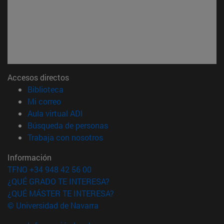
Accesos directos
(abre en nueva ventana)
Biblioteca
(abre en nueva ventana)
Mi correo
(abre en nueva ventana)
Aula virtual ADI
(abre en nueva ventana)
Búsqueda de personas
(abre en nueva ventana)
Trabaja con nosotros
Información
TFNO +34 948 42 56 00
¿QUÉ GRADO TE INTERESA?
¿QUÉ MÁSTER TE INTERESA?
© Universidad de Navarra