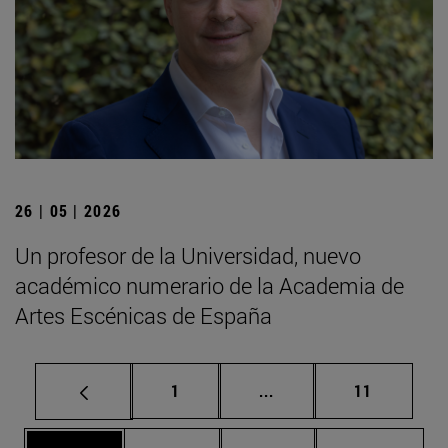
26 | 05 | 2026
Un profesor de la Universidad, nuevo
académico numerario de la Academia de
Artes Escénicas de España
Página
Páginas intermedias Us
Página
1
...
11