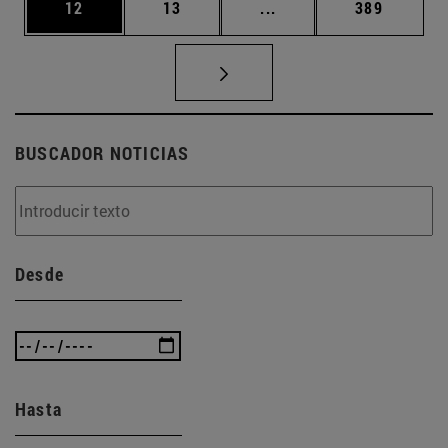
Página
Página
Páginas intermedias U
Página
12
13
...
389
BUSCADOR NOTICIAS
Desde
Hasta