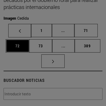
prácticas internacionales
Imagen
Cedida
Página
Páginas intermedias Us
Página
1
...
71
Página
Página
Páginas intermedias U
Página
72
73
...
389
BUSCADOR NOTICIAS