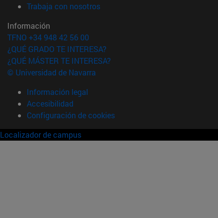
(abre en nueva ventana)
Trabaja con nosotros
Información
TFNO +34 948 42 56 00
¿QUÉ GRADO TE INTERESA?
¿QUÉ MÁSTER TE INTERESA?
© Universidad de Navarra
Información legal
Accesibilidad
Configuración de cookies
Localizador de campus