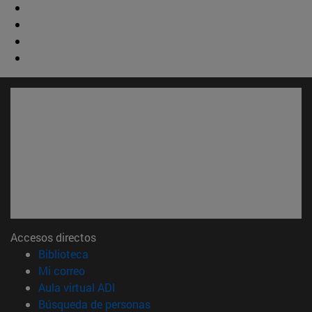
Accesos directos
(abre en nueva ventana)
Biblioteca
(abre en nueva ventana)
Mi correo
(abre en nueva ventana)
Aula virtual ADI
(abre en nueva ventana)
Búsqueda de personas