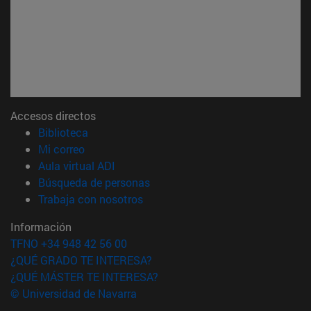
Accesos directos
(abre en nueva ventana)
Biblioteca
(abre en nueva ventana)
Mi correo
(abre en nueva ventana)
Aula virtual ADI
(abre en nueva ventana)
Búsqueda de personas
(abre en nueva ventana)
Trabaja con nosotros
Información
TFNO +34 948 42 56 00
¿QUÉ GRADO TE INTERESA?
¿QUÉ MÁSTER TE INTERESA?
© Universidad de Navarra