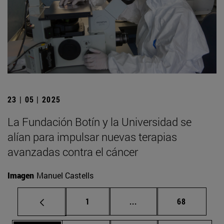
23 | 05 | 2025
La Fundación Botín y la Universidad se
alían para impulsar nuevas terapias
avanzadas contra el cáncer
Imagen
Manuel Castells
Página
Páginas intermedias Us
Página
1
...
68