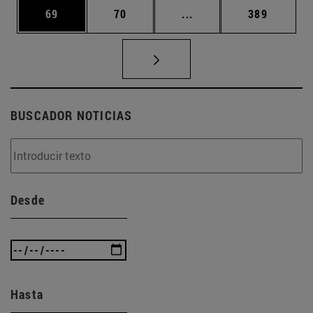
Página
Página
Páginas intermedias U
Página
69
70
...
389
BUSCADOR NOTICIAS
Desde
Hasta