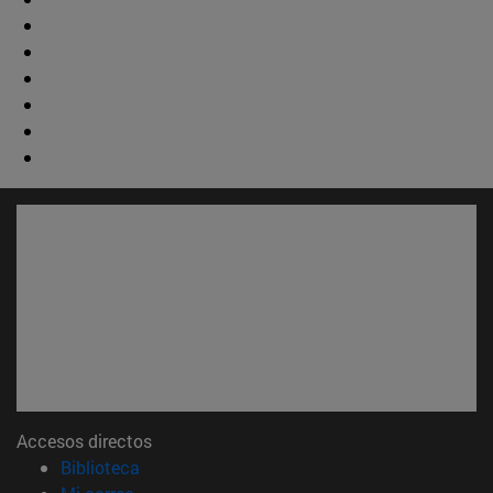
Accesos directos
(abre en nueva ventana)
Biblioteca
(abre en nueva ventana)