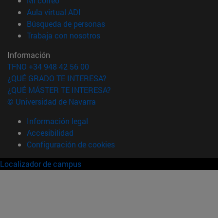
Mi correo
(abre en nueva ventana)
Aula virtual ADI
(abre en nueva ventana)
Búsqueda de personas
(abre en nueva ventana)
Trabaja con nosotros
Información
TFNO +34 948 42 56 00
¿QUÉ GRADO TE INTERESA?
¿QUÉ MÁSTER TE INTERESA?
© Universidad de Navarra
Información legal
Accesibilidad
Configuración de cookies
Localizador de campus