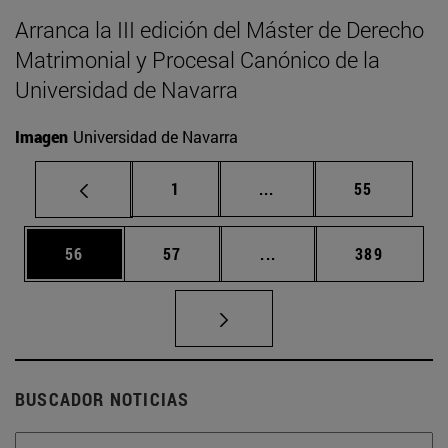
Arranca la III edición del Máster de Derecho
Matrimonial y Procesal Canónico de la
Universidad de Navarra
Imagen
Universidad de Navarra
Página
Páginas intermedias Us
Página
1
...
55
Página
Página
Páginas intermedias U
Página
56
57
...
389
BUSCADOR NOTICIAS