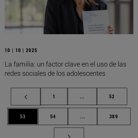
10 | 10 | 2025
La familia: un factor clave en el uso de las
redes sociales de los adolescentes
Página
Páginas intermedias Us
Página
1
...
52
Página
Página
Páginas intermedias U
Página
53
54
...
389