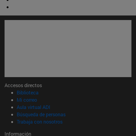
Accesos directos
(abre en nueva ventana)
Biblioteca
(abre en nueva ventana)
Mi correo
(abre en nueva ventana)
Aula virtual ADI
(abre en nueva ventana)
Búsqueda de personas
(abre en nueva ventana)
Trabaja con nosotros
Información