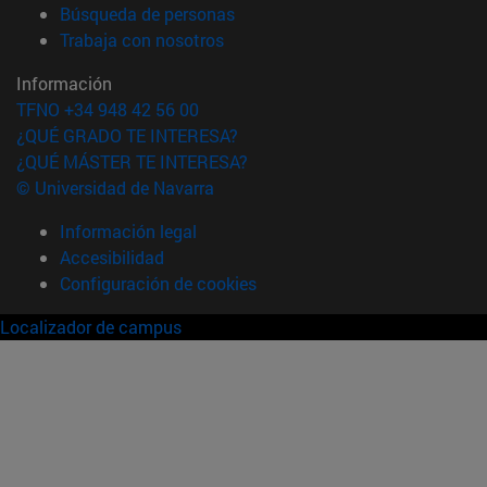
(abre en nueva ventana)
Búsqueda de personas
(abre en nueva ventana)
Trabaja con nosotros
Información
TFNO +34 948 42 56 00
¿QUÉ GRADO TE INTERESA?
¿QUÉ MÁSTER TE INTERESA?
© Universidad de Navarra
Información legal
Accesibilidad
Configuración de cookies
Localizador de campus