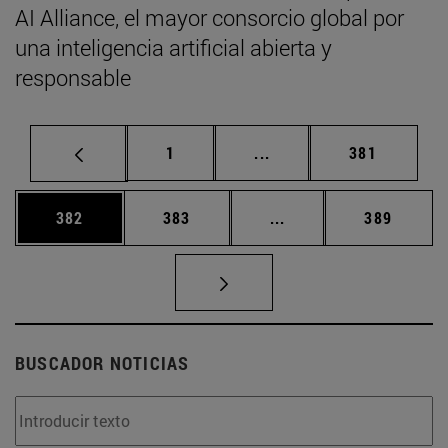
AI Alliance, el mayor consorcio global por
una inteligencia artificial abierta y
responsable
Página
Páginas intermedias Us
Página
1
...
381
Página
Página
Páginas intermedias 
Página
382
383
...
389
BUSCADOR NOTICIAS