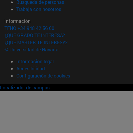
(abre en nueva ventana)
Búsqueda de personas
(abre en nueva ventana)
Trabaja con nosotros
Información
TFNO +34 948 42 56 00
¿QUÉ GRADO TE INTERESA?
¿QUÉ MÁSTER TE INTERESA?
© Universidad de Navarra
Información legal
Accesibilidad
Configuración de cookies
Localizador de campus