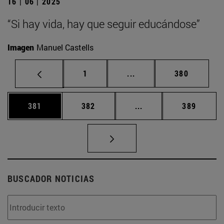
16 | 06 | 2025
“Si hay vida, hay que seguir educándose”
Imagen
Manuel Castells
Página
Páginas intermedias Us
Página
1
...
380
Página
Página
Páginas intermedias 
Página
381
382
...
389
BUSCADOR NOTICIAS