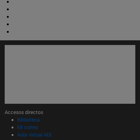
Accesos directos
(abre en nueva ventana)
Biblioteca
(abre en nueva ventana)
Mi correo
(abre en nueva ventana)
Aula virtual ADI