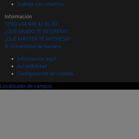
(abre en nueva ventana)
Trabaja con nosotros
Información
TFNO +34 948 42 56 00
¿QUÉ GRADO TE INTERESA?
¿QUÉ MÁSTER TE INTERESA?
© Universidad de Navarra
Información legal
Accesibilidad
Configuración de cookies
Localizador de campus