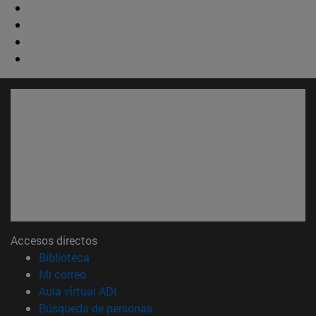
Accesos directos
(abre en nueva ventana)
Biblioteca
(abre en nueva ventana)
Mi correo
(abre en nueva ventana)
Aula virtual ADI
(abre en nueva ventana)
Búsqueda de personas