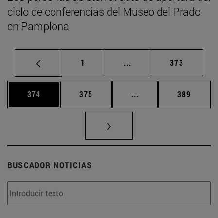
ciclo de conferencias del Museo del Prado
en Pamplona
Página
Páginas intermedias Us
Página
1
...
373
Página
Página
Páginas intermedias 
Página
374
375
...
389
BUSCADOR NOTICIAS