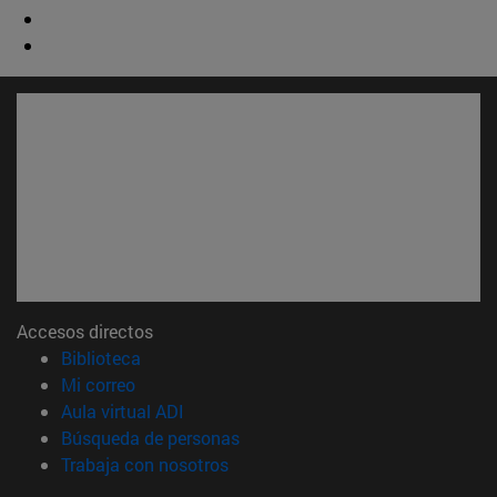
Accesos directos
(abre en nueva ventana)
Biblioteca
(abre en nueva ventana)
Mi correo
(abre en nueva ventana)
Aula virtual ADI
(abre en nueva ventana)
Búsqueda de personas
(abre en nueva ventana)
Trabaja con nosotros