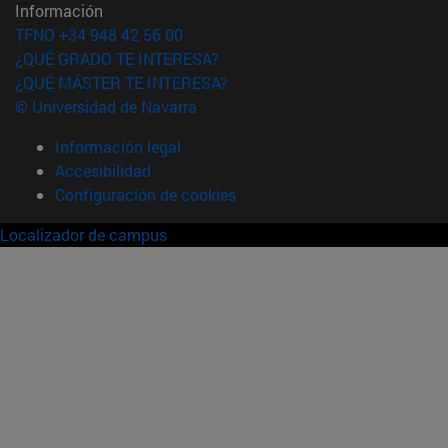
Información
TFNO +34 948 42 56 00
¿QUÉ GRADO TE INTERESA?
¿QUÉ MÁSTER TE INTERESA?
© Universidad de Navarra
Información legal
Accesibilidad
Configuración de cookies
Localizador de campus