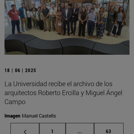
18 | 06 | 2025
La Universidad recibe el archivo de los
arquitectos Roberto Ercilla y Miguel Ángel
Campo
Imagen
Manuel Castells
Página
Páginas intermedias Us
Página
1
...
63