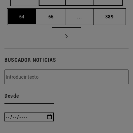
Página
Página
Páginas intermedias U
Página
64
65
...
389
BUSCADOR NOTICIAS
Desde