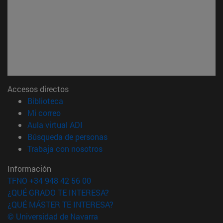
Accesos directos
(abre en nueva ventana)
Biblioteca
(abre en nueva ventana)
Mi correo
(abre en nueva ventana)
Aula virtual ADI
(abre en nueva ventana)
Búsqueda de personas
(abre en nueva ventana)
Trabaja con nosotros
Información
TFNO +34 948 42 56 00
¿QUÉ GRADO TE INTERESA?
¿QUÉ MÁSTER TE INTERESA?
© Universidad de Navarra