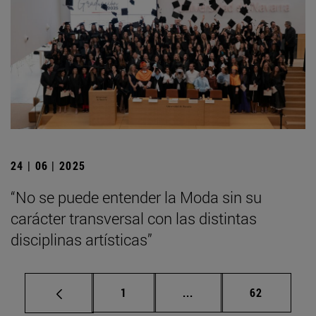
24 | 06 | 2025
“No se puede entender la Moda sin su
carácter transversal con las distintas
disciplinas artísticas”
Página
Páginas intermedias Us
Página
1
...
62