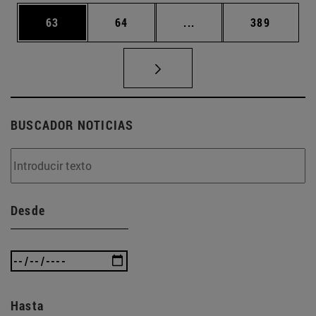
Página
Página
Páginas intermedias U
Página
63
64
...
389
BUSCADOR NOTICIAS
Desde
Hasta