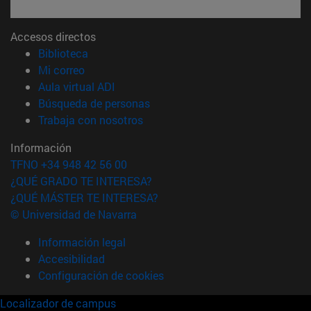
Accesos directos
(abre en nueva ventana)
Biblioteca
(abre en nueva ventana)
Mi correo
(abre en nueva ventana)
Aula virtual ADI
(abre en nueva ventana)
Búsqueda de personas
(abre en nueva ventana)
Trabaja con nosotros
Información
TFNO +34 948 42 56 00
¿QUÉ GRADO TE INTERESA?
¿QUÉ MÁSTER TE INTERESA?
© Universidad de Navarra
Información legal
Accesibilidad
Configuración de cookies
Localizador de campus