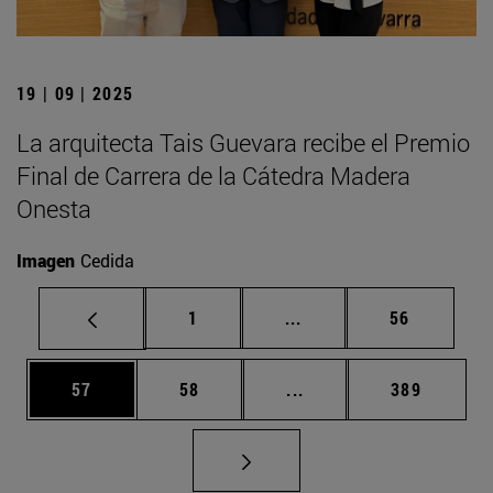
19 | 09 | 2025
La arquitecta Tais Guevara recibe el Premio
Final de Carrera de la Cátedra Madera
Onesta
Imagen
Cedida
Página
Páginas intermedias Us
Página
1
...
56
Página
Página
Páginas intermedias U
Página
57
58
...
389