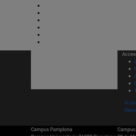
Acces
© Uni
Nava
Campus Pamplona
Campus 