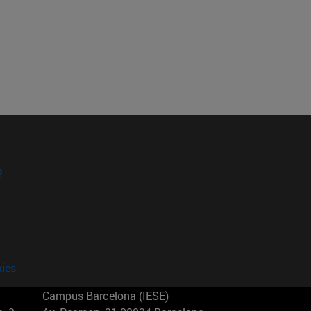
?
kies
Campus Barcelona (IESE)