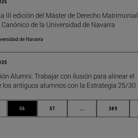
2025
la III edición del Máster de Derecho Matrimonial
 Canónico de la Universidad de Navarra
versidad de Navarra
2025
ón Alumni: Trabajar con ilusión para alinear el
 los antiguos alumnos con la Estrategia 25/30
edias Use TAB para desplazarse.
ina
Página
Página
Páginas intermedias Us
Página
56
57
...
389