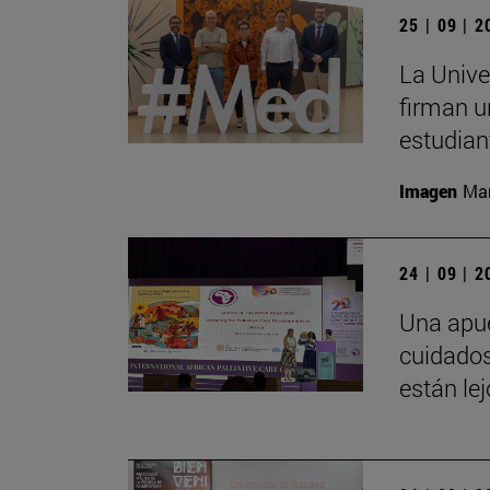
25 | 09 | 
La Unive
firman u
estudian
Imagen
Man
24 | 09 | 
Una apue
cuidados
están le