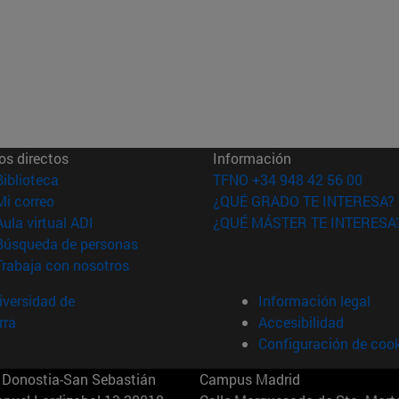
os directos
Información
(abre en nueva ventana)
Biblioteca
TFNO +34 948 42 56 00
(abre en nueva ventana)
Mi correo
¿QUÉ GRADO TE INTERESA?
(abre en nueva ventana)
Aula virtual ADI
¿QUÉ MÁSTER TE INTERESA
(abre en nueva ventana)
Búsqueda de personas
(abre en nueva ventana)
Trabaja con nosotros
versidad de
Información legal
rra
Accesibilidad
Configuración de coo
Donostia-San Sebastián
Campus Madrid