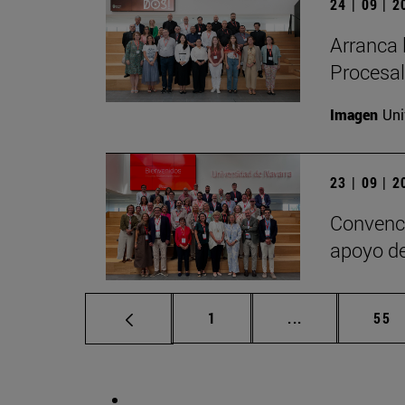
24 | 09 | 
Arranca 
Procesal
Imagen
Uni
23 | 09 | 
Convenci
apoyo de
Página
Páginas interm
Pág
1
...
55