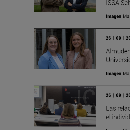
ISSA Sc
Imagen
Man
26 | 09 | 
Almudena
Universi
Imagen
Man
26 | 09 | 
Las rela
el indivi