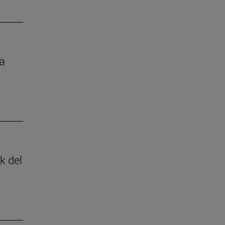
la
k del