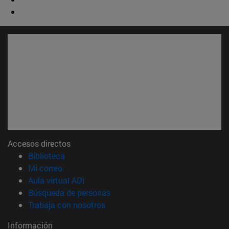
Accesos directos
(abre en nueva ventana)
Biblioteca
(abre en nueva ventana)
Mi correo
(abre en nueva ventana)
Aula virtual ADI
(abre en nueva ventana)
Búsqueda de personas
(abre en nueva ventana)
Trabaja con nosotros
Información