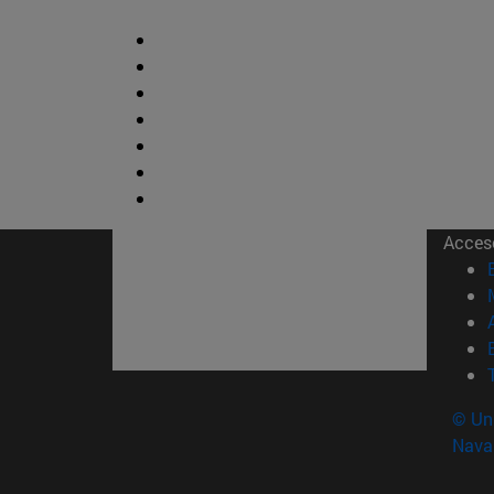
Acces
© Uni
Nava