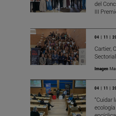
del Conc
III Prem
04 | 11 | 
Cartier,
Sectoria
Imagen
Man
04 | 11 | 
“Cuidar 
ecología
encíclic