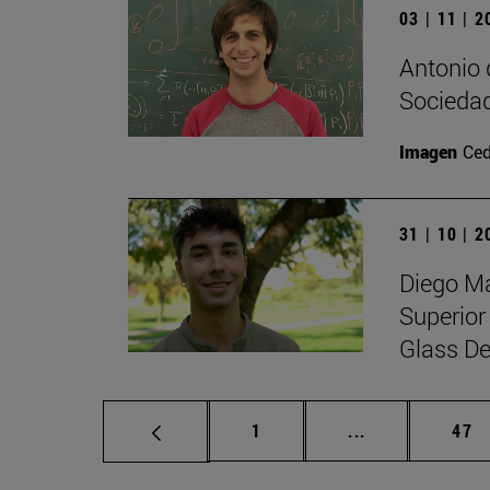
03 | 11 | 
Antonio 
Sociedad
Imagen
Ced
31 | 10 | 
Diego Ma
Superior
Glass De
Página
Páginas interm
Pág
1
...
47