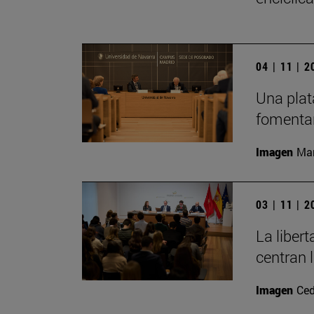
04 | 11 | 
Una plat
fomentar
Imagen
Man
03 | 11 | 
La liber
centran 
Imagen
Ced