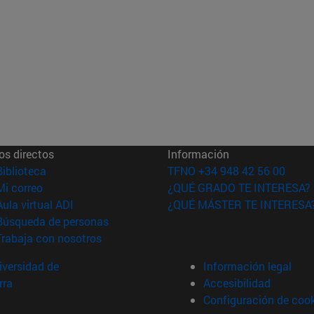
os directos
Información
(abre en nueva ventana)
Biblioteca
TFNO +34 948 42 56 00
(abre en nueva ventana)
Mi correo
¿QUÉ GRADO TE INTERESA?
(abre en nueva ventana)
Aula virtual ADI
¿QUÉ MÁSTER TE INTERESA
(abre en nueva ventana)
Búsqueda de personas
(abre en nueva ventana)
Trabaja con nosotros
versidad de
Información legal
rra
Accesibilidad
Configuración de coo