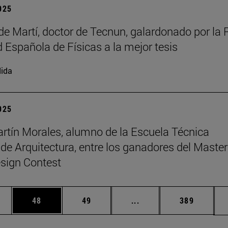
2025
de Martí, doctor de Tecnun, galardonado por la 
 Española de Físicas a la mejor tesis
ida
2025
rtín Morales, alumno de la Escuela Técnica
 de Arquitectura, entre los ganadores del Master
sign Contest
edias Use TAB para desplazarse.
ina
Página
Página
Páginas intermedias Us
Página
48
49
...
389