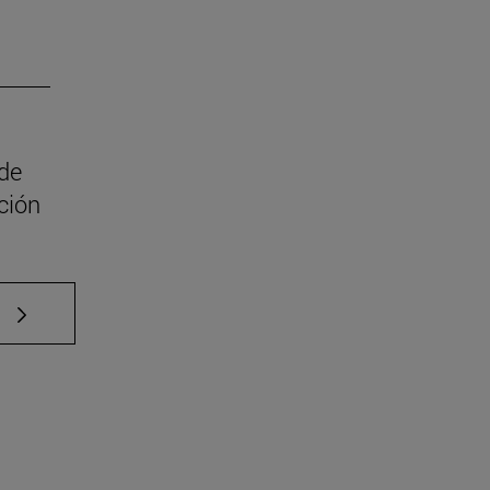
 de
ción
e TAB para desplazarse.