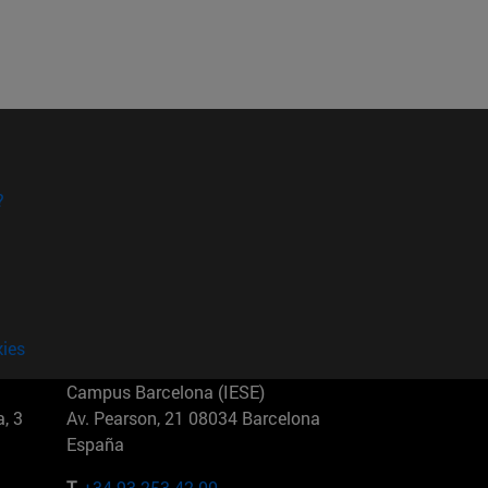
?
kies
Campus Barcelona (IESE)
, 3
Av. Pearson, 21 08034 Barcelona
España
T.
+34 93 253 42 00