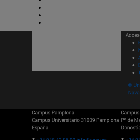
Acces
© Uni
Nava
Campus Pamplona
Campus 
Campus Universitario 31009 Pamplona
Pº de M
España
Donosti
T.
+34 948 42 56 00
info@unav.es
T.
+34 9