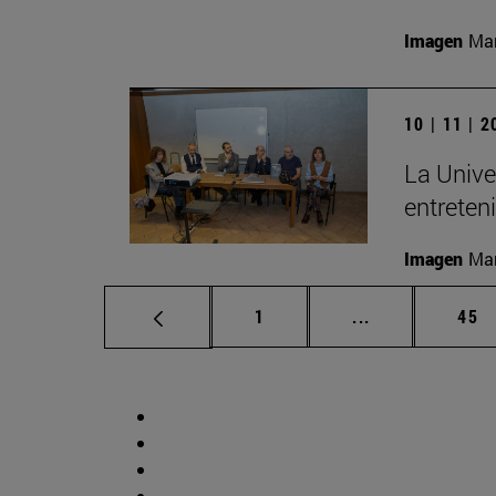
Imagen
Man
10 | 11 | 
La Unive
entreten
Imagen
Man
Página
Páginas interm
Pág
1
...
45