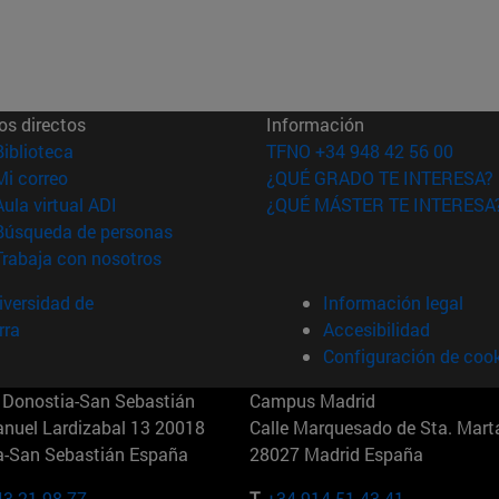
os directos
Información
(abre en nueva ventana)
Biblioteca
TFNO +34 948 42 56 00
(abre en nueva ventana)
Mi correo
¿QUÉ GRADO TE INTERESA?
(abre en nueva ventana)
Aula virtual ADI
¿QUÉ MÁSTER TE INTERESA
(abre en nueva ventana)
Búsqueda de personas
(abre en nueva ventana)
Trabaja con nosotros
versidad de
Información legal
rra
Accesibilidad
Configuración de coo
Donostia-San Sebastián
Campus Madrid
anuel Lardizabal 13 20018
Calle Marquesado de Sta. Marta
a-San Sebastián España
28027 Madrid España
43 21 98 77
T.
+34 914 51 43 41