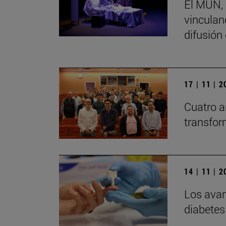
El MUN, 
vinculand
difusión
17 | 11 | 
Cuatro a
transfor
14 | 11 | 
Los avan
diabetes 