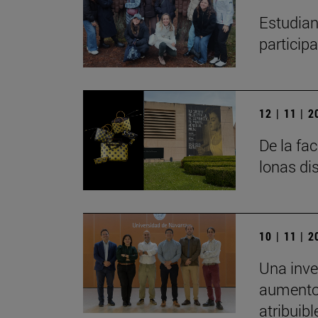
Estudian
particip
12 | 11 | 
De la fa
lonas di
10 | 11 | 
Una inve
aumento 
atribuibl