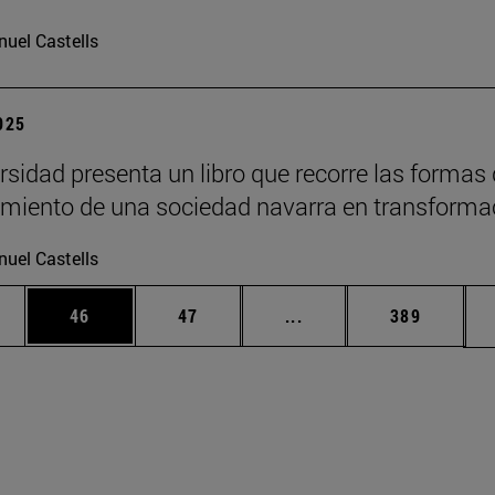
uel Castells
2025
rsidad presenta un libro que recorre las formas
imiento de una sociedad navarra en transforma
uel Castells
edias Use TAB para desplazarse.
ina
Página
Página
Páginas intermedias Us
Página
46
47
...
389