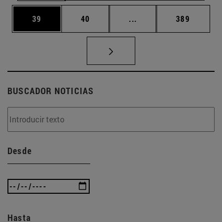
Página
Página
Páginas intermedias U
Página
39
40
...
389
BUSCADOR NOTICIAS
Desde
Hasta