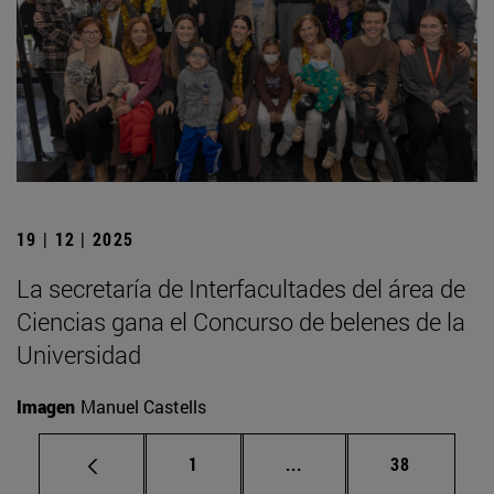
19 | 12 | 2025
La secretaría de Interfacultades del área de
Ciencias gana el Concurso de belenes de la
Universidad
Imagen
Manuel Castells
Página
Páginas intermedias Us
Página
1
...
38