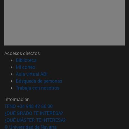
Accesos directos
(abre en nueva ventana)
Biblioteca
(abre en nueva ventana)
Mi correo
(abre en nueva ventana)
Aula virtual ADI
(abre en nueva ventana)
Búsqueda de personas
(abre en nueva ventana)
Trabaja con nosotros
Información
TFNO +34 948 42 56 00
¿QUÉ GRADO TE INTERESA?
¿QUÉ MÁSTER TE INTERESA?
© Universidad de Navarra