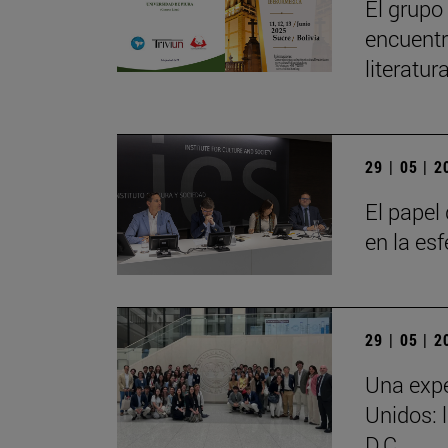
El grupo
encuentr
literatu
29 | 05 | 
El papel 
en la es
29 | 05 | 
Una expe
Unidos: 
D.C.