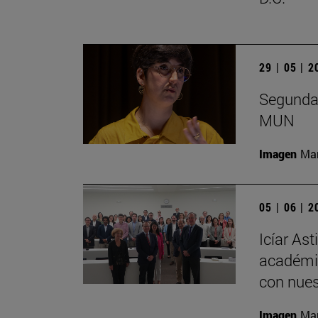
29 | 05 | 
Segunda 
MUN
Imagen
Man
05 | 06 | 
Icíar As
académic
con nues
Imagen
Man