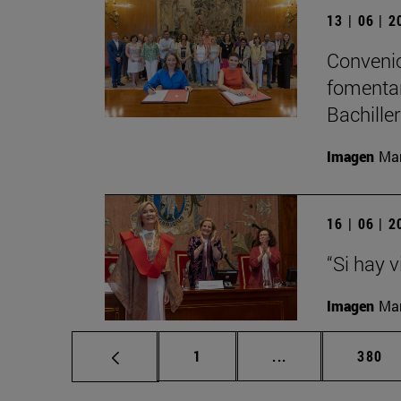
13 | 06 | 
Convenio
fomentar
Bachille
Imagen
Man
16 | 06 | 
“Si hay 
Imagen
Man
Página
Páginas intermed
Págin
1
...
380