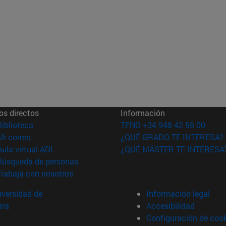
os directos
Información
(abre en nueva ventana)
Biblioteca
TFNO +34 948 42 56 00
(abre en nueva ventana)
Mi correo
¿QUÉ GRADO TE INTERESA?
(abre en nueva ventana)
Aula virtual ADI
¿QUÉ MÁSTER TE INTERESA
(abre en nueva ventana)
Búsqueda de personas
(abre en nueva ventana)
Trabaja con nosotros
versidad de
Información legal
rra
Accesibilidad
Configuración de coo