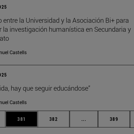
2025
 entre la Universidad y la Asociación Bi+ para
 la investigación humanística en Secundaria y
rato
uel Castells
2025
vida, hay que seguir educándose”
uel Castells
ias Use TAB para desplazarse.
a
Página
Página
Páginas intermedias 
Página
381
382
...
389