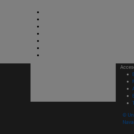
Acces
© Uni
Nava