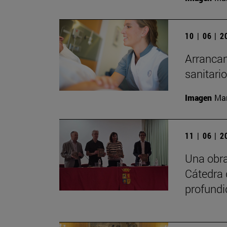
10 | 06 | 
Arrancan
sanitari
Imagen
Man
11 | 06 | 
Una obra
Cátedra 
profundi