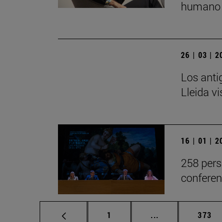
humano 
26 | 03 | 
Los anti
Lleida v
16 | 01 | 
258 pers
conferen
Página
Páginas intermed
Págin
1
...
373