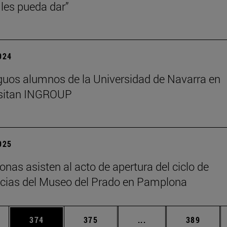
les pueda dar”
2024
guos alumnos de la Universidad de Navarra en
isitan INGROUP
2025
onas asisten al acto de apertura del ciclo de
cias del Museo del Prado en Pamplona
ias Use TAB para desplazarse.
a
Página
Página
Páginas intermedias 
Página
374
375
...
389