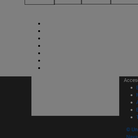
Acces
© Uni
Nava