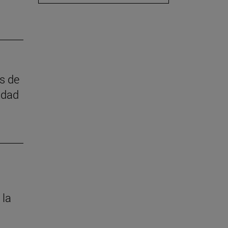
as de
idad
 la