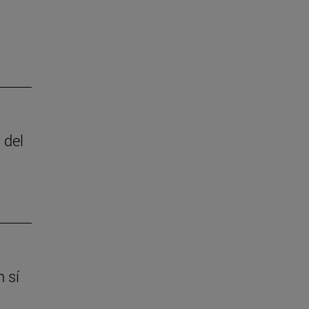
 del
 sí