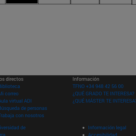
os directos
Información
(abre en nueva ventana)
Biblioteca
TFNO +34 948 42 56 00
(abre en nueva ventana)
Mi correo
¿QUÉ GRADO TE INTERESA?
(abre en nueva ventana)
Aula virtual ADI
¿QUÉ MÁSTER TE INTERESA
(abre en nueva ventana)
Búsqueda de personas
(abre en nueva ventana)
Trabaja con nosotros
versidad de
Información legal
rra
Accesibilidad