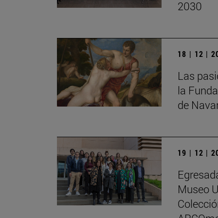
2030
18 | 12 | 
Las pasi
la Funda
de Nava
19 | 12 | 
Egresada
Museo Un
Colecci