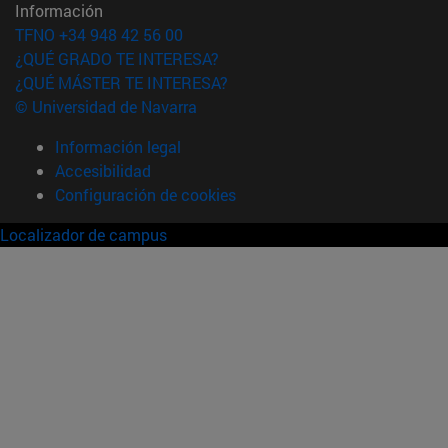
Información
TFNO +34 948 42 56 00
¿QUÉ GRADO TE INTERESA?
¿QUÉ MÁSTER TE INTERESA?
© Universidad de Navarra
Información legal
Accesibilidad
Configuración de cookies
Localizador de campus