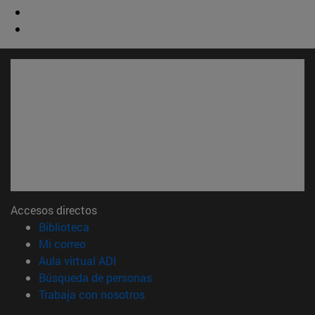
Accesos directos
(abre en nueva ventana)
Biblioteca
(abre en nueva ventana)
Mi correo
(abre en nueva ventana)
Aula virtual ADI
(abre en nueva ventana)
Búsqueda de personas
(abre en nueva ventana)
Trabaja con nosotros