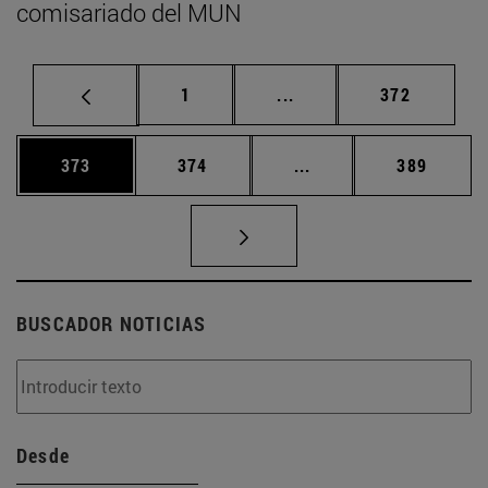
comisariado del MUN
Página
Páginas intermedias Us
Página
1
...
372
Página
Página
Páginas intermedias 
Página
373
374
...
389
BUSCADOR NOTICIAS
Desde