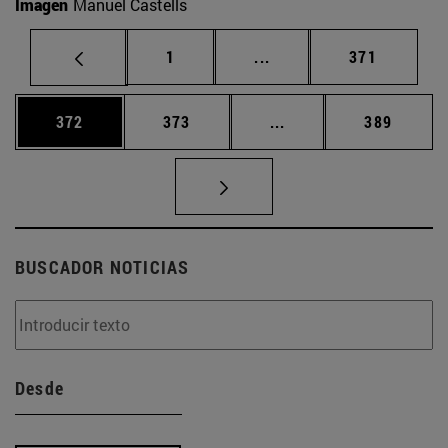
Imagen
Manuel Castells
Página
Páginas intermedias Us
Página
1
...
371
Página
Página
Páginas intermedias 
Página
372
373
...
389
BUSCADOR NOTICIAS
Desde