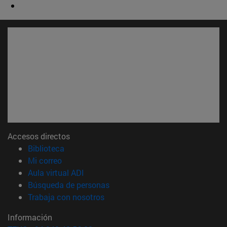
Accesos directos
(abre en nueva ventana)
Biblioteca
(abre en nueva ventana)
Mi correo
(abre en nueva ventana)
Aula virtual ADI
(abre en nueva ventana)
Búsqueda de personas
(abre en nueva ventana)
Trabaja con nosotros
Información