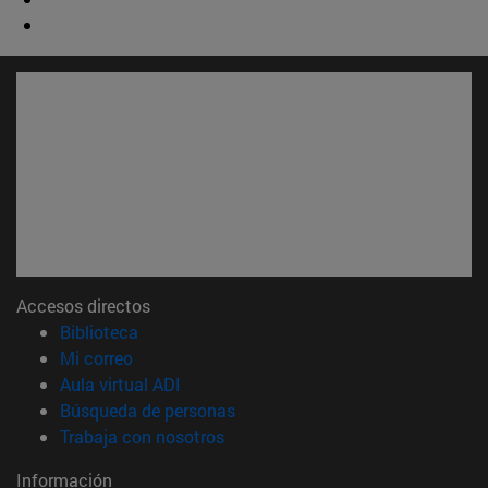
Accesos directos
(abre en nueva ventana)
Biblioteca
(abre en nueva ventana)
Mi correo
(abre en nueva ventana)
Aula virtual ADI
(abre en nueva ventana)
Búsqueda de personas
(abre en nueva ventana)
Trabaja con nosotros
Información