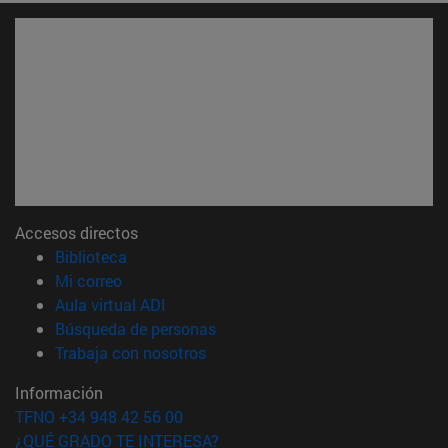
Accesos directos
(abre en nueva ventana)
Biblioteca
(abre en nueva ventana)
Mi correo
(abre en nueva ventana)
Aula virtual ADI
(abre en nueva ventana)
Búsqueda de personas
(abre en nueva ventana)
Trabaja con nosotros
Información
TFNO +34 948 42 56 00
¿QUÉ GRADO TE INTERESA?