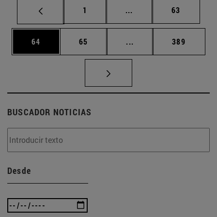
Página
Páginas intermedias Us
Página
1
...
63
Página
Página
Páginas intermedias U
Página
64
65
...
389
BUSCADOR NOTICIAS
Desde