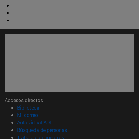
Accesos directos
(abre en nueva ventana)
Biblioteca
(abre en nueva ventana)
Mi correo
(abre en nueva ventana)
Aula virtual ADI
(abre en nueva ventana)
Búsqueda de personas
(abre en nueva ventana)
Trabaja con nosotros