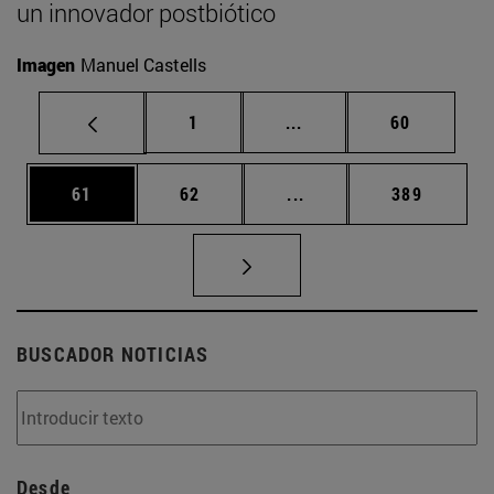
un innovador postbiótico
Imagen
Manuel Castells
Página
Páginas intermedias Us
Página
1
...
60
Página
Página
Páginas intermedias U
Página
61
62
...
389
BUSCADOR NOTICIAS
Desde