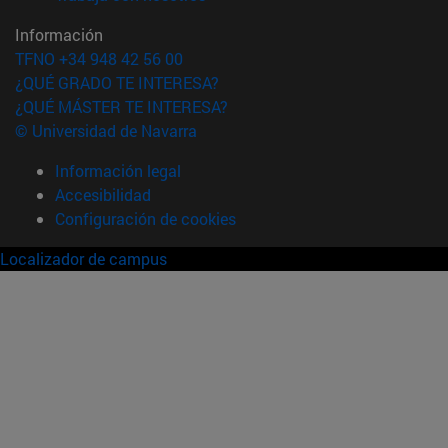
Información
TFNO +34 948 42 56 00
¿QUÉ GRADO TE INTERESA?
¿QUÉ MÁSTER TE INTERESA?
© Universidad de Navarra
Información legal
Accesibilidad
Configuración de cookies
Localizador de campus