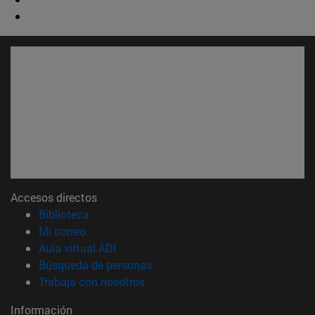
Accesos directos
(abre en nueva ventana)
Biblioteca
(abre en nueva ventana)
Mi correo
(abre en nueva ventana)
Aula virtual ADI
(abre en nueva ventana)
Búsqueda de personas
(abre en nueva ventana)
Trabaja con nosotros
Información