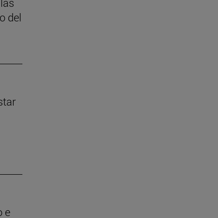
 las
o del
star
o e