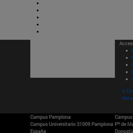
Acces
© Uni
Nava
Campus Pamplona
Campus 
Campus Universitario 31009 Pamplona
Pº de M
España
Donosti