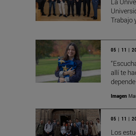
La Unive
Universi
Trabajo 
05 | 11 | 
“Escucha
allí te 
depende 
Imagen
Man
05 | 11 | 
Los estu