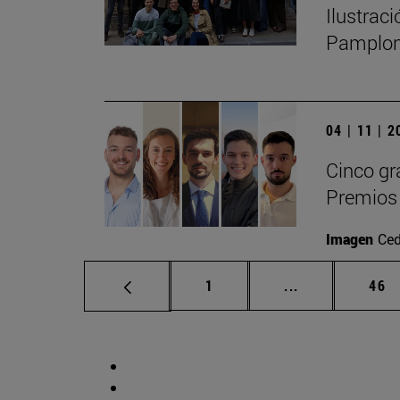
Ilustrac
Pamplo
04 | 11 | 
Cinco gr
Premios 
Imagen
Ced
Página
Páginas interm
Pág
1
...
46