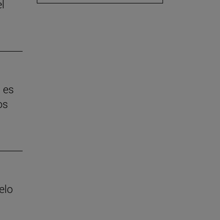
l
 es
os
elo