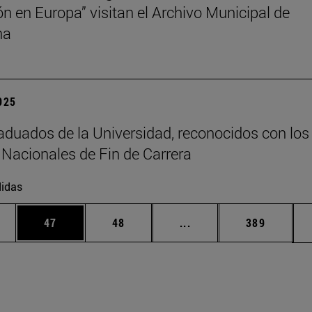
ión en Europa” visitan el Archivo Municipal de
na
2025
aduados de la Universidad, reconocidos con los
Nacionales de Fin de Carrera
idas
edias Use TAB para desplazarse.
ina
Página
Página
Páginas intermedias Us
Página
47
48
...
389