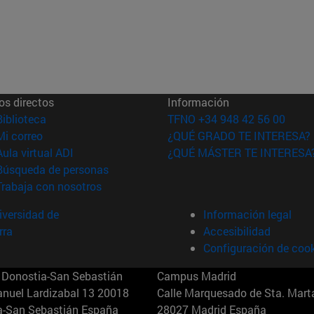
os directos
Información
(abre en nueva ventana)
Biblioteca
TFNO +34 948 42 56 00
(abre en nueva ventana)
Mi correo
¿QUÉ GRADO TE INTERESA?
(abre en nueva ventana)
Aula virtual ADI
¿QUÉ MÁSTER TE INTERESA
(abre en nueva ventana)
Búsqueda de personas
(abre en nueva ventana)
Trabaja con nosotros
versidad de
Información legal
rra
Accesibilidad
Configuración de coo
Donostia-San Sebastián
Campus Madrid
anuel Lardizabal 13 20018
Calle Marquesado de Sta. Marta
a-San Sebastián España
28027 Madrid España