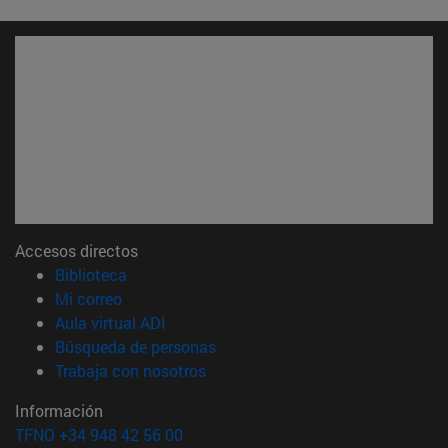
Accesos directos
(abre en nueva ventana)
Biblioteca
(abre en nueva ventana)
Mi correo
(abre en nueva ventana)
Aula virtual ADI
(abre en nueva ventana)
Búsqueda de personas
(abre en nueva ventana)
Trabaja con nosotros
Información
TFNO +34 948 42 56 00