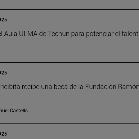
2025
el Aula ULMA de Tecnun para potenciar el talen
2025
rricibita recibe una beca de la Fundación Ramó
uel Castells
2025