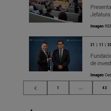
Presenta
Jefatura
Imagen
RE
21 | 11 | 
Fundació
de inves
Imagen
Ced
Página
Páginas interm
Pág
1
...
43