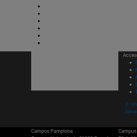
Acces
© Uni
Nava
Campus Pamplona
Campus 