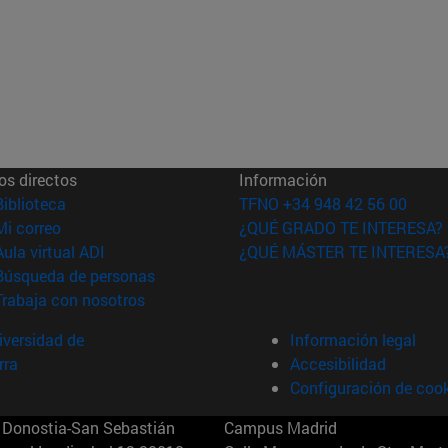
os directos
Información
(abre en nueva ventana)
Biblioteca
TFNO +34 948 42 56 00
(abre en nueva ventana)
Mi correo
¿QUÉ GRADO TE INTERESA?
(abre en nueva ventana)
Aula virtual ADI
¿QUÉ MÁSTER TE INTERESA
(abre en nueva ventana)
Búsqueda de personas
(abre en nueva ventana)
Trabaja con nosotros
versidad de
Información legal
rra
Accesibilidad
Configuración de coo
Donostia-San Sebastián
Campus Madrid