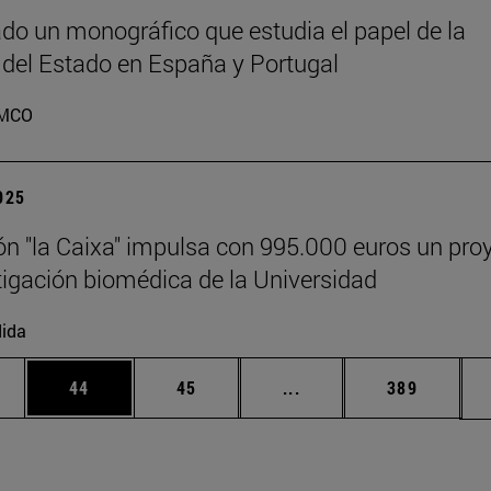
do un monográfico que estudia el papel de la
 del Estado en España y Portugal
MCO
2025
n "la Caixa" impulsa con 995.000 euros un pro
tigación biomédica de la Universidad
ida
edias Use TAB para desplazarse.
ina
Página
Página
Páginas intermedias Us
Página
44
45
...
389