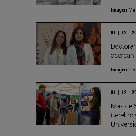
Imagen
Man
01 | 12 | 
Doctoran
acercan 
Imagen
Ced
01 | 12 | 
Más de 5
Cerebro 
Universi