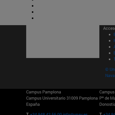
Acces
© Uni
Nava
Campus Pamplona
Campus 
Campus Universitario 31009 Pamplona
Pº de M
España
Donosti
T.
+34 948 42 56 00
info@unav.es
T.
+34 9