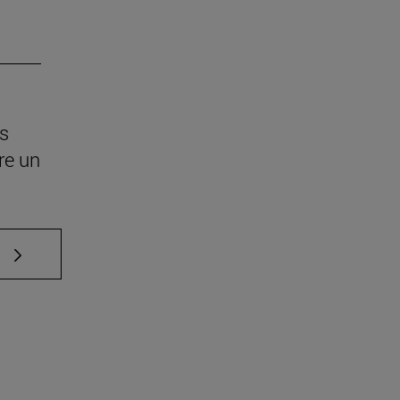
os
re un
e TAB para desplazarse.