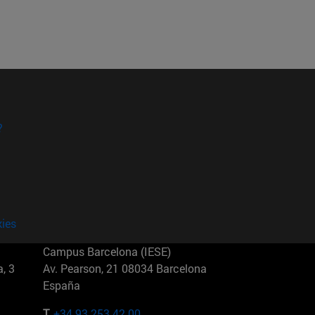
?
kies
Campus Barcelona (IESE)
, 3
Av. Pearson, 21 08034 Barcelona
España
T.
+34 93 253 42 00