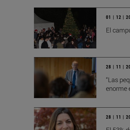
01 | 12 | 
El campu
28 | 11 | 
“Las peq
enorme en
28 | 11 | 
El 53% d