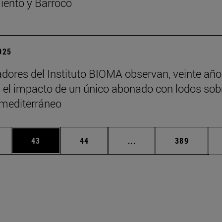
ento y Barroco
2025
adores del Instituto BIOMA observan, veinte añ
 el impacto de un único abonado con lodos sob
 mediterráneo
edias Use TAB para desplazarse.
ina
Página
Página
Páginas intermedias Us
Página
43
44
...
389