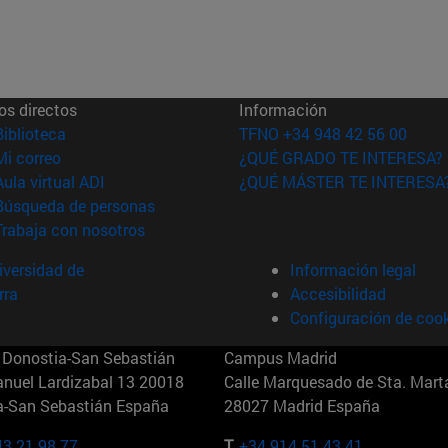
os directos
Información
(abre en nueva ventana)
Biblioteca
TFNO +34 948 42 56 00
(abre en nueva ventana)
Mi correo
¿QUÉ GRADO TE INTERESA?
(abre en nueva ventana)
Aula virtual ADI
¿QUÉ MÁSTER TE INTERESA
(abre en nueva ventana)
Búsqueda de personas
(abre en nueva ventana)
Trabaja con nosotros
versidad de
Información legal
rra
Accesibilidad
Configuración de coo
Donostia-San Sebastián
Campus Madrid
anuel Lardizabal 13 20018
Calle Marquesado de Sta. Marta
a-San Sebastián España
28027 Madrid España
43 21 98 77
T.
+34 914 51 43 41