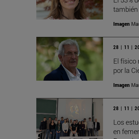
también 
Imagen
Man
28 | 11 | 
El físic
por la Ci
Imagen
Man
28 | 11 | 
Los estu
en femeni