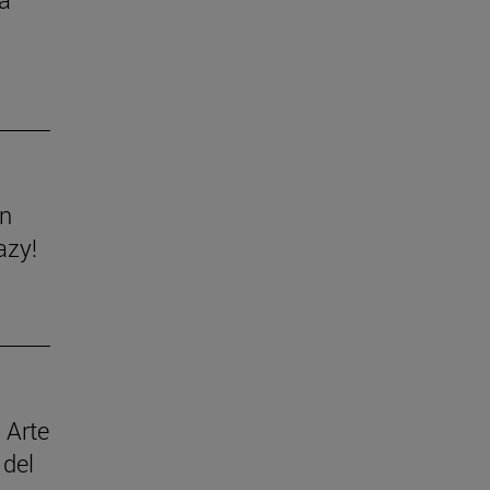
ón
azy!
 Arte
 del