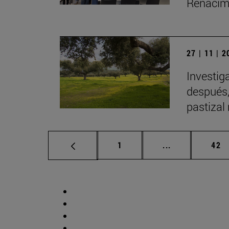
Renacimi
27 | 11 | 
Investig
después,
pastizal
Página
Páginas interm
Pág
1
...
42