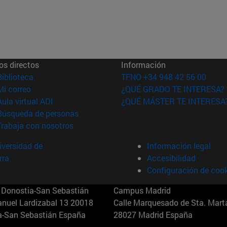
os directos
Información
(abre en nueva ventana)
Biblioteca
TFNO +34 948 42 56 00
(abre en nueva ventana)
Mi correo
¿QUÉ GRADO TE INTERESA?
(abre en nueva ventana)
Aula virtual ADI
¿QUÉ MÁSTER TE INTERESA
(abre en nueva ventana)
Búsqueda de personas
(abre en nueva ventana)
Trabaja con nosotros
versidad de
Información legal
rra
Accesibilidad
Configuración de coo
Donostia-San Sebastián
Campus Madrid
anuel Lardizabal 13 20018
Calle Marquesado de Sta. Marta
a-San Sebastián España
28027 Madrid España