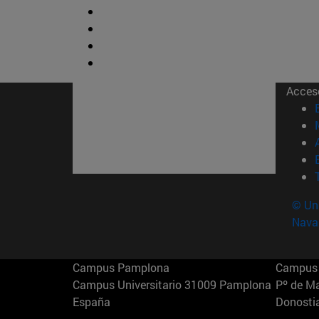
Acces
© Uni
Nava
Campus Pamplona
Campus 
Campus Universitario 31009 Pamplona
Pº de M
España
Donosti