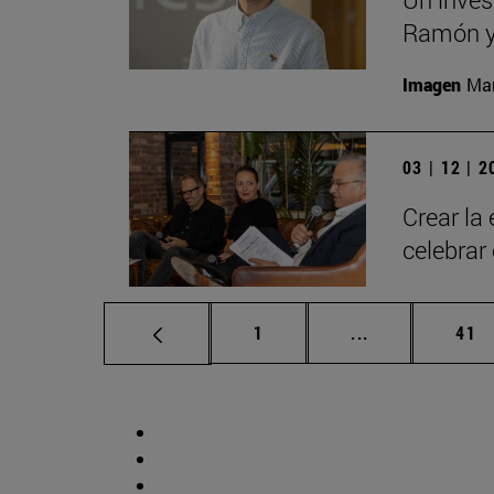
Ramón y 
Imagen
Man
03 | 12 | 
Crear la
celebrar
Página
Páginas interm
Pág
1
...
41