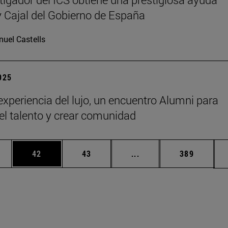
Cajal del Gobierno de España
uel Castells
2025
 experiencia del lujo, un encuentro Alumni para
 el talento y crear comunidad
edias Use TAB para desplazarse.
ina
Página
Página
Páginas intermedias Us
Página
42
43
...
389