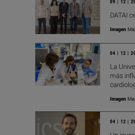
09 | 12 | 
DATAI ce
Imagen
Man
04 | 12 | 
La Univer
más infl
cardiolo
Imagen
Man
04 | 12 | 
Un inves