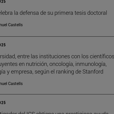
2025
lebra la defensa de su primera tesis doctoral
uel Castells
2025
sidad, entre las instituciones con los científico
uyentes en nutrición, oncología, inmunología,
gía y empresa, según el ranking de Stanford
uel Castells
2025
tigador del ICS obtiene una prestigiosa ayuda