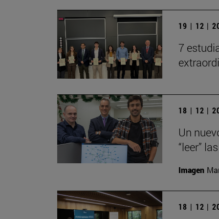
19 | 12 | 
7 estudi
extraord
18 | 12 | 
Un nuevo
“leer” la
Imagen
Man
18 | 12 | 