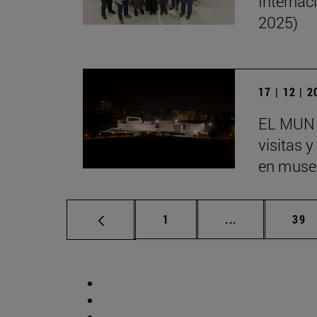
Internac
2025)
17 | 12 | 
EL MUN 
visitas 
en museo
Página
Páginas interm
Pág
1
...
39