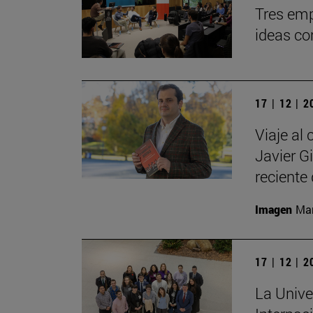
Tres emp
ideas co
17 | 12 | 
Viaje al 
Javier G
reciente 
Imagen
Man
17 | 12 | 
La Unive