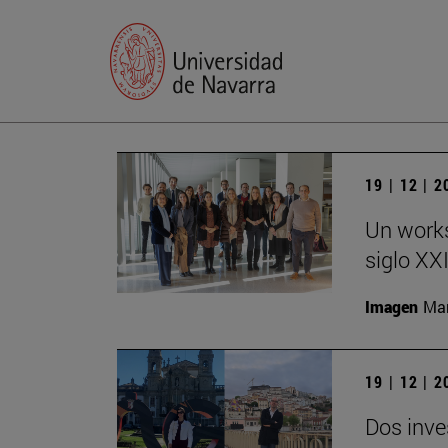
19 | 12 | 
Un works
siglo XX
Imagen
Man
19 | 12 | 
Dos inve