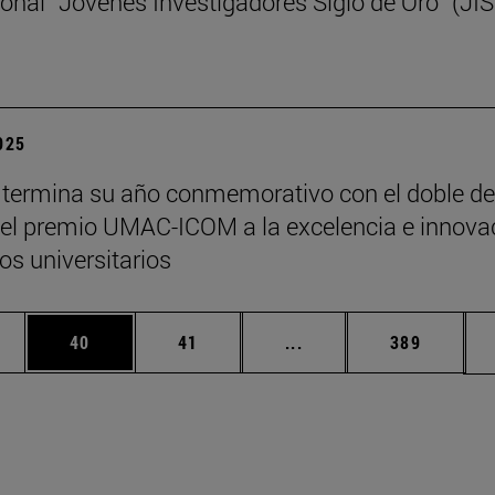
ional “Jóvenes Investigadores Siglo de Oro” (JI
2025
termina su año conmemorativo con el doble de
y el premio UMAC-ICOM a la excelencia e innova
s universitarios
edias Use TAB para desplazarse.
ina
Página
Página
Páginas intermedias Us
Página
40
41
...
389