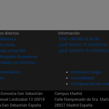
os directos
Información
(abre en nueva ventana)
Biblioteca
TFNO +34 948 42 56 00
(abre en nueva ventana)
Mi correo
¿QUÉ GRADO TE INTERESA?
(abre en nueva ventana)
Aula virtual ADI
¿QUÉ MÁSTER TE INTERESA
(abre en nueva ventana)
Búsqueda de personas
(abre en nueva ventana)
Trabaja con nosotros
versidad de
Información legal
rra
Accesibilidad
Configuración de coo
Donostia-San Sebastián
Campus Madrid
anuel Lardizabal 13 20018
Calle Marquesado de Sta. Marta
a-San Sebastián España
28027 Madrid España