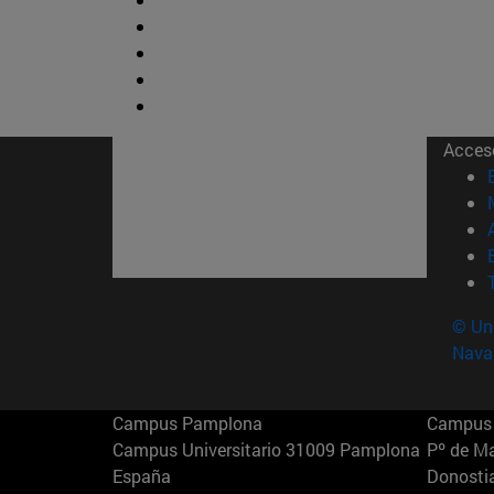
Acces
© Uni
Nava
Campus Pamplona
Campus 
Campus Universitario 31009 Pamplona
Pº de M
España
Donosti