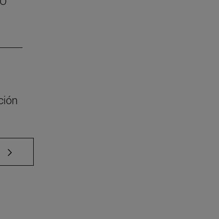
SO
ción
e TAB para desplazarse.