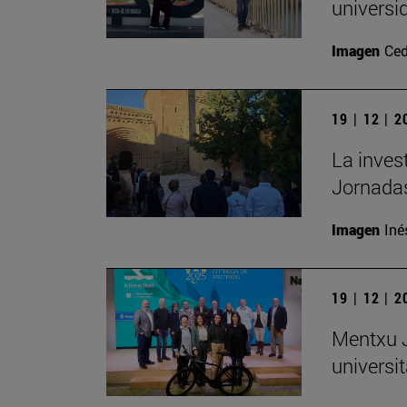
universi
Imagen
Ced
19 | 12 | 
La inves
Jornadas
Imagen
Iné
19 | 12 | 
Mentxu J
universit