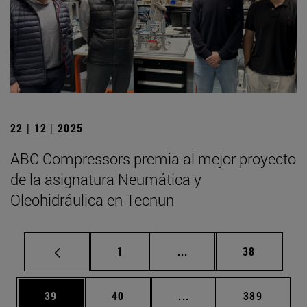
22 | 12 | 2025
ABC Compressors premia al mejor proyecto
de la asignatura Neumática y
Oleohidráulica en Tecnun
Página
Páginas intermedias Us
Página
1
...
38
Página
Página
Páginas intermedias U
Página
39
40
...
389