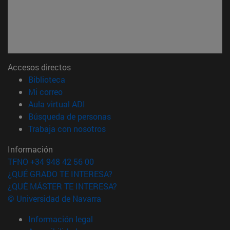
Accesos directos
(abre en nueva ventana)
Biblioteca
(abre en nueva ventana)
Mi correo
(abre en nueva ventana)
Aula virtual ADI
(abre en nueva ventana)
Búsqueda de personas
(abre en nueva ventana)
Trabaja con nosotros
Información
TFNO +34 948 42 56 00
¿QUÉ GRADO TE INTERESA?
¿QUÉ MÁSTER TE INTERESA?
© Universidad de Navarra
Información legal