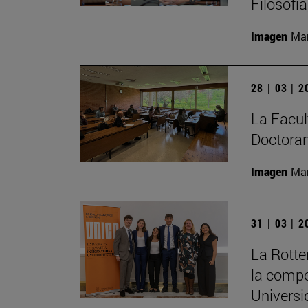
Filosofí
Imagen
Man
28 | 03 | 
La Facult
Doctoran
Imagen
Man
31 | 03 | 
La Rott
la compe
Universi