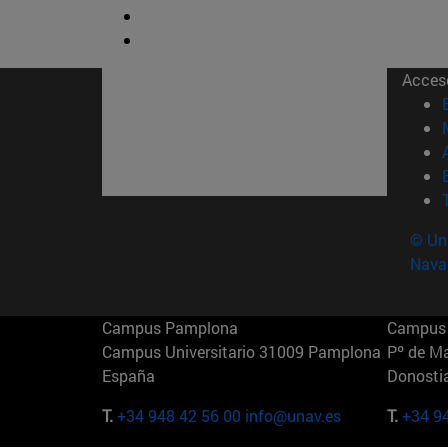
Acces
© Uni
Nava
Campus Pamplona
Campus 
Campus Universitario 31009 Pamplona
Pº de M
España
Donosti
T.
+34 948 42 56 00
info@unav.es
T.
+34 9