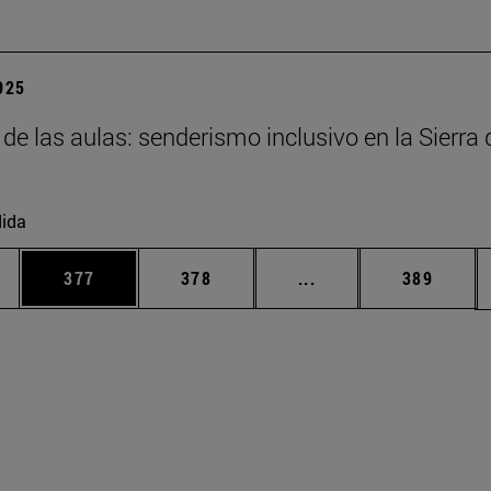
2025
 de las aulas: senderismo inclusivo en la Sierra 
ida
ias Use TAB para desplazarse.
a
Página
Página
Páginas intermedias 
Página
377
378
...
389