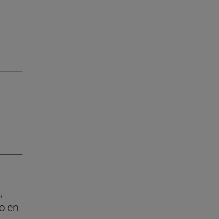
,
o en