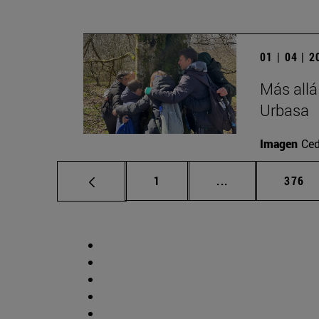
01 | 04 | 
Más allá
Urbasa
Imagen
Ced
Página
Páginas intermed
Págin
1
...
376