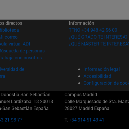
os directos
Información
(abre en nueva ventana)
Biblioteca
TFNO +34 948 42 56 00
(abre en nueva ventana)
Mi correo
¿QUÉ GRADO TE INTERESA?
(abre en nueva ventana)
Aula virtual ADI
¿QUÉ MÁSTER TE INTERESA
(abre en nueva ventana)
Búsqueda de personas
(abre en nueva ventana)
Trabaja con nosotros
versidad de
Información legal
rra
Accesibilidad
Configuración de coo
Donostia-San Sebastián
Campus Madrid
anuel Lardizabal 13 20018
Calle Marquesado de Sta. Marta
a-San Sebastián España
28027 Madrid España
43 21 98 77
T.
+34 914 51 43 41