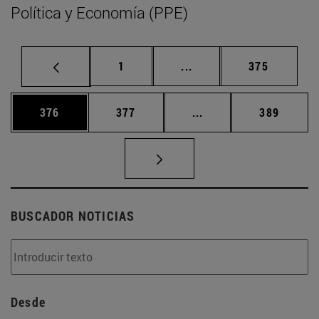
Política y Economía (PPE)
Página
Páginas intermedias Us
Página
1
...
375
Página
Página
Páginas intermedias 
Página
376
377
...
389
BUSCADOR NOTICIAS
Desde