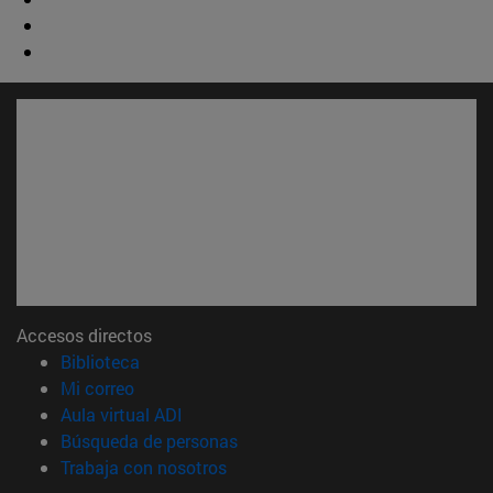
Accesos directos
(abre en nueva ventana)
Biblioteca
(abre en nueva ventana)
Mi correo
(abre en nueva ventana)
Aula virtual ADI
(abre en nueva ventana)
Búsqueda de personas
(abre en nueva ventana)
Trabaja con nosotros