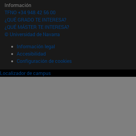
Información
TFNO +34 948 42 56 00
¿QUÉ GRADO TE INTERESA?
¿QUÉ MÁSTER TE INTERESA?
© Universidad de Navarra
Información legal
Accesibilidad
Configuración de cookies
Localizador de campus