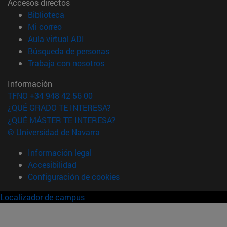
Accesos directos
(abre en nueva ventana)
Biblioteca
(abre en nueva ventana)
Mi correo
(abre en nueva ventana)
Aula virtual ADI
(abre en nueva ventana)
Búsqueda de personas
(abre en nueva ventana)
Trabaja con nosotros
Información
TFNO +34 948 42 56 00
¿QUÉ GRADO TE INTERESA?
¿QUÉ MÁSTER TE INTERESA?
© Universidad de Navarra
Información legal
Accesibilidad
Configuración de cookies
Localizador de campus