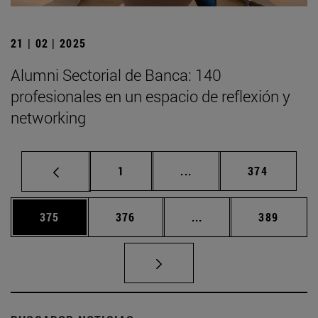
21 | 02 | 2025
Alumni Sectorial de Banca: 140
profesionales en un espacio de reflexión y
networking
Página
Páginas intermedias Us
Página
1
...
374
Página
Página
Páginas intermedias 
Página
375
376
...
389