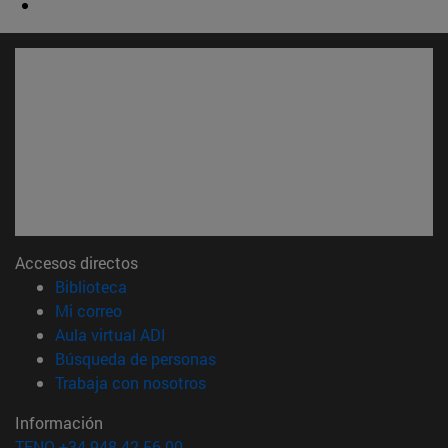
Accesos directos
(abre en nueva ventana)
Biblioteca
(abre en nueva ventana)
Mi correo
(abre en nueva ventana)
Aula virtual ADI
(abre en nueva ventana)
Búsqueda de personas
(abre en nueva ventana)
Trabaja con nosotros
Información
TFNO +34 948 42 56 00