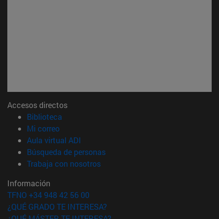
Accesos directos
(abre en nueva ventana)
Biblioteca
(abre en nueva ventana)
Mi correo
(abre en nueva ventana)
Aula virtual ADI
(abre en nueva ventana)
Búsqueda de personas
(abre en nueva ventana)
Trabaja con nosotros
Información
TFNO +34 948 42 56 00
¿QUÉ GRADO TE INTERESA?
¿QUÉ MÁSTER TE INTERESA?