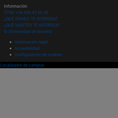
Información
TFNO +34 948 42 56 00
¿QUÉ GRADO TE INTERESA?
¿QUÉ MÁSTER TE INTERESA?
© Universidad de Navarra
Información legal
Accesibilidad
Configuración de cookies
Localizador de campus