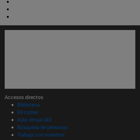
Accesos directos
(abre en nueva ventana)
Biblioteca
(abre en nueva ventana)
Mi correo
(abre en nueva ventana)
Aula virtual ADI
(abre en nueva ventana)
Búsqueda de personas
(abre en nueva ventana)
Trabaja con nosotros