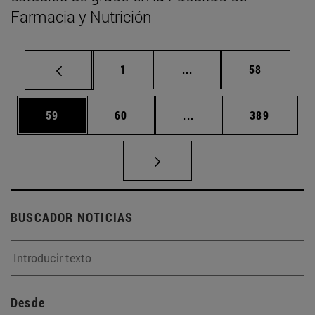
Farmacia y Nutrición
Página
Páginas intermedias Us
Página
1
...
58
Página
Página
Páginas intermedias U
Página
59
60
...
389
BUSCADOR NOTICIAS
Desde