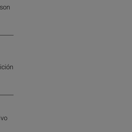
 son
ición
ivo