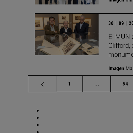
30 | 09 | 
El MUN d
Clifford,
monumen
Imagen
Man
Página
Páginas interm
Pág
1
...
54