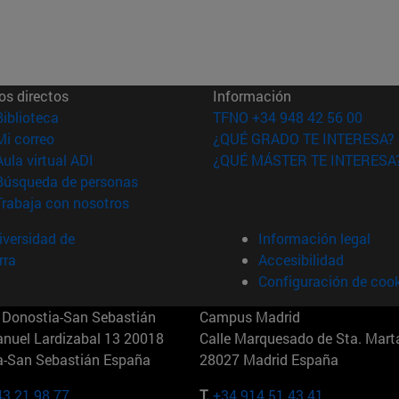
os directos
Información
(abre en nueva ventana)
Biblioteca
TFNO +34 948 42 56 00
(abre en nueva ventana)
Mi correo
¿QUÉ GRADO TE INTERESA?
(abre en nueva ventana)
Aula virtual ADI
¿QUÉ MÁSTER TE INTERESA
(abre en nueva ventana)
Búsqueda de personas
(abre en nueva ventana)
Trabaja con nosotros
versidad de
Información legal
rra
Accesibilidad
Configuración de coo
Donostia-San Sebastián
Campus Madrid
anuel Lardizabal 13 20018
Calle Marquesado de Sta. Marta
a-San Sebastián España
28027 Madrid España
43 21 98 77
T.
+34 914 51 43 41