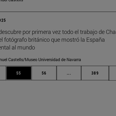
2025
escubre por primera vez todo el trabajo de Cha
 el fotógrafo británico que mostró la España
tal al mundo
uel Castells/Museo Universidad de Navarra
edias Use TAB para desplazarse.
ina
Página
Página
Páginas intermedias Us
Página
55
56
...
389