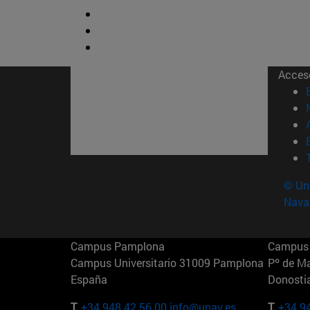
Acces
© Uni
Nava
Campus Pamplona
Campus 
Campus Universitario 31009 Pamplona
Pº de M
España
Donosti
T.
+34 948 42 56 00
info@unav.es
T.
+34 9