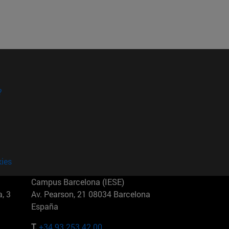
?
kies
Campus Barcelona (IESE)
, 3
Av. Pearson, 21 08034 Barcelona
España
T.
+34 93 253 42 00