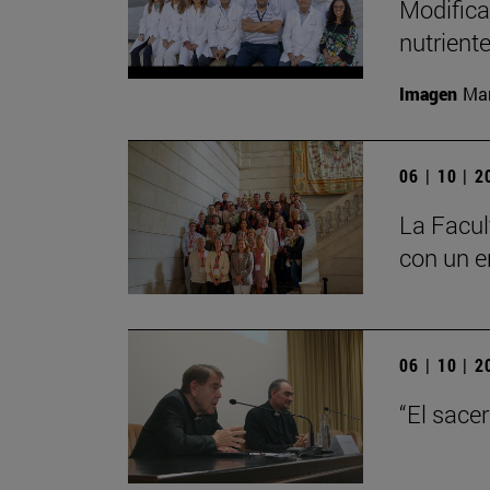
Modifica
nutrient
Imagen
Man
06 | 10 | 
La Facul
con un e
06 | 10 | 
“El sace