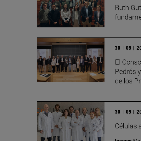
Ruth Guti
fundamen
30 | 09 | 
El Conso
Pedrós y
de los 
30 | 09 | 
Células 
Imagen
Man